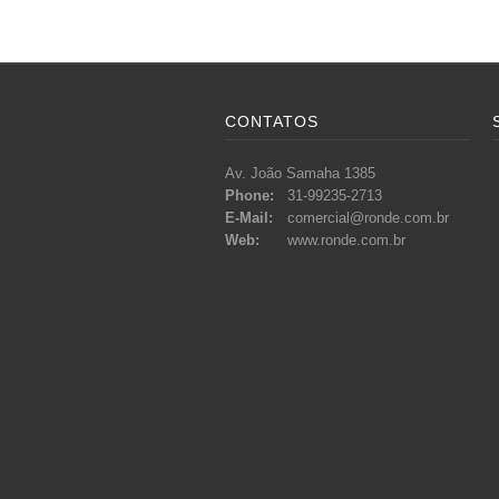
CONTATOS
Av. João Samaha 1385
Phone:
31-99235-2713
E-Mail:
comercial@ronde.com.br
Web:
www.ronde.com.br