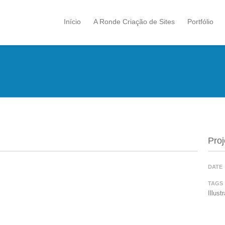
Início
A Ronde Criação de Sites
Portfólio
Proj
DATE
TAGS
Illus