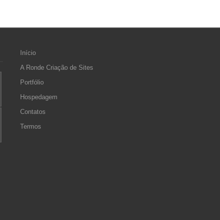
Início
A Ronde Criação de Sites
Portfólio
Hospedagem
Contatos
Termos